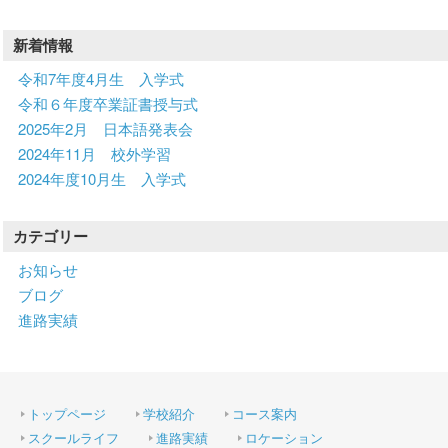
ゲ
新着情報
ー
シ
令和7年度4月生 入学式
ョ
令和６年度卒業証書授与式
ン
2025年2月 日本語発表会
2024年11月 校外学習
2024年度10月生 入学式
カテゴリー
お知らせ
ブログ
進路実績
トップページ
学校紹介
コース案内
スクールライフ
進路実績
ロケーション