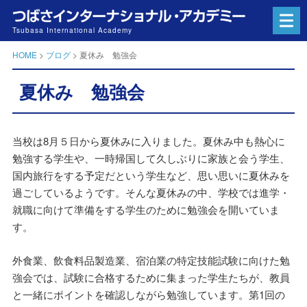
つ
ば
Tsubasa International Academy
さ
グ
HOME
>
ブログ
>
夏休み 勉強会
ル
ー
プ
夏休み 勉強会
が
運
営
す
当校は8月５日から夏休みに入りました。夏休み中も熱心に
る
日
勉強する学生や、一時帰国して久しぶりに家族と会う学生、
本
国内旅行をする予定だという学生など、思い思いに夏休みを
語
過ごしているようです。そんな夏休みの中、学校では進学・
学
校
就職に向けて準備をする学生のために勉強会を開いていま
す。
外食業、飲食料品製造業、宿泊業の特定技能試験に向けた勉
強会では、試験に合格するために集まった学生たちが、教員
と一緒にポイントを確認しながら勉強しています。第1回の