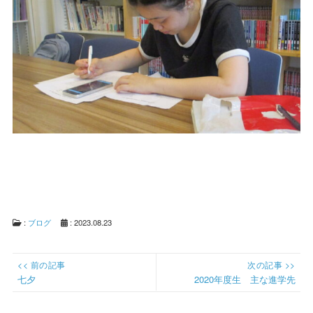
:
ブログ
: 2023.08.23
投
<< 前の記事
次の記事 >>
稿
Previous
Next
七夕
2020年度生 主な進学先
ナ
post:
post:
ビ